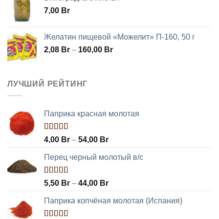
7,00
Br
Желатин пищевой «Можелит» П-160, 50 г
2,08
Br
–
160,00
Br
ЛУЧШИЙ РЕЙТИНГ
Паприка красная молотая
Оценка
4,00
Br
–
54,00
Br
5.00
из 5
Перец черный молотый в/с
Оценка
5,50
Br
–
44,00
Br
5.00
из 5
Паприка копчёная молотая (Испания)