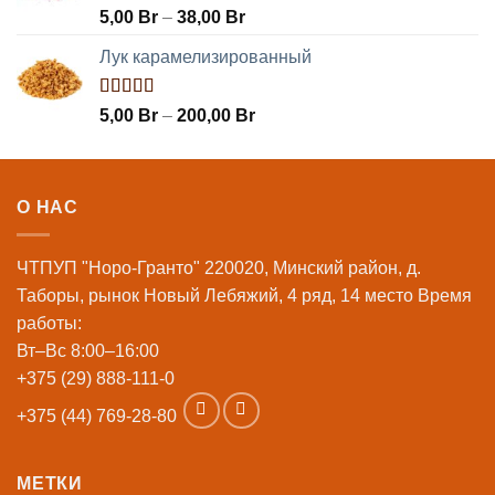
Оценка
5,00
Br
–
38,00
Br
5.00
из 5
Лук карамелизированный
Оценка
5,00
Br
–
200,00
Br
5.00
из 5
О НАС
ЧТПУП "Норо-Гранто" 220020, Минский район, д.
Таборы, рынок Новый Лебяжий, 4 ряд, 14 место Время
работы:
Вт–Вс 8:00–16:00
+375 (29) 888-111-0
+375 (44) 769-28-80
МЕТКИ