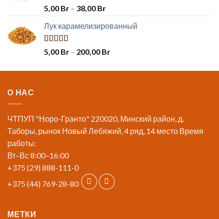
Оценка
5,00
Br
–
38,00
Br
5.00
из 5
Лук карамелизированный
Оценка
5,00
Br
–
200,00
Br
5.00
из 5
О НАС
ЧТПУП "Норо-Гранто" 220020, Минский район, д.
Таборы, рынок Новый Лебяжий, 4 ряд, 14 место Время
работы:
Вт–Вс 8:00–16:00
+375 (29) 888-111-0
+375 (44) 769-28-80
МЕТКИ