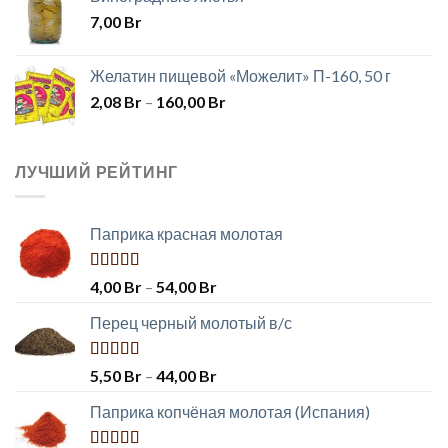
7,00
Br
Желатин пищевой «Можелит» П-160, 50 г
2,08
Br
–
160,00
Br
ЛУЧШИЙ РЕЙТИНГ
Паприка красная молотая
Оценка
4,00
Br
–
54,00
Br
5.00
из 5
Перец черный молотый в/с
Оценка
5,50
Br
–
44,00
Br
5.00
из 5
Паприка копчёная молотая (Испания)