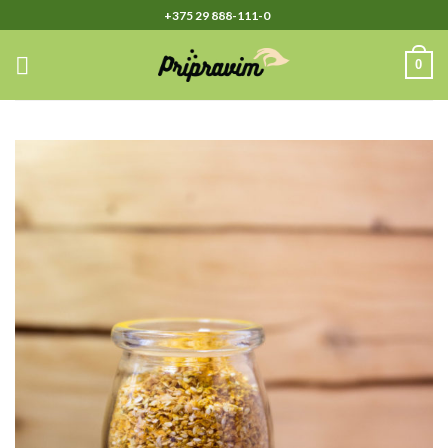
Skip
+375 29 888-111-0
to
content
0