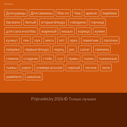
Для курицы
Для свинины
Масло
Чиа
арахис
барбекю
басмати
белый
вторые блюда
говядина
горчица
для сала и колбас
жареный
кешью
корица
кумин
кунжут
лен
лук
мясо
опт
орех
пажитник
палочки
паприка
первые блюда
перец
рис
салат
свинина
семена
сладкая
стейк
суп
травы
тыква
тыквенные
тыквы
укроп
универсальная
черный
чеснок
чили
шамбала
шашлык
Pripravim.by 2026 © Только лучшее